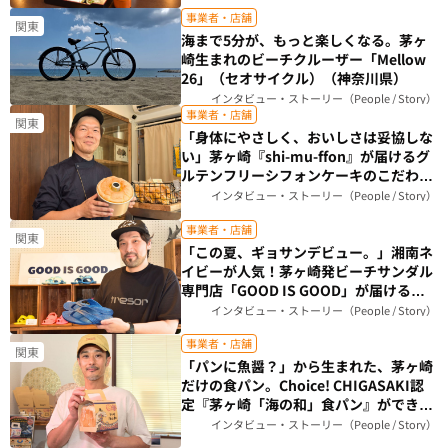
事業者・店舗
関東
海まで5分が、もっと楽しくなる。茅ヶ
崎生まれのビーチクルーザー「Mellow
26」（セオサイクル）（神奈川県）
インタビュー・ストーリー（People / Story）
事業者・店舗
関東
「身体にやさしく、おいしさは妥協しな
い」茅ヶ崎『shi-mu-ffon』が届けるグ
ルテンフリーシフォンケーキのこだわり
（神奈川県）
インタビュー・ストーリー（People / Story）
事業者・店舗
関東
「この夏、ギョサンデビュー。」湘南ネ
イビーが人気！茅ヶ崎発ビーチサンダル
専門店「GOOD IS GOOD」が届ける、
ビーサンのある暮らし（神奈川県）
インタビュー・ストーリー（People / Story）
事業者・店舗
関東
「パンに魚醤？」から生まれた、茅ヶ崎
だけの食パン。Choice! CHIGASAKI認
定『茅ヶ崎「海の和」食パン』ができる
まで｜Breadstudio mog（神奈川県）
インタビュー・ストーリー（People / Story）