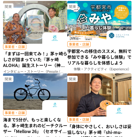
関東
関東
事業者・店舗
事業者・店舗
宇都宮への移住のススメ。無料で
「まずは一回来てみ！」茅ヶ崎ら
参加できる「みや暮らし体験」で
しさが詰まっていた『茅ヶ崎
リアルな暮らしを体感しよう
ALOHA』誕生ストーリー（神奈
体験・アクティビティ（Experience）
川県）
インタビュー・ストーリー（People /
Story）
関東
関東
事業者・店舗
海まで5分が、もっと楽しくな
事業者・店舗
る。茅ヶ崎生まれのビーチクルー
「身体にやさしく、おいしさは妥
ザー「Mellow 26」（セオサイク
協しない」茅ヶ崎『shi-mu-
ル）（神奈川県）