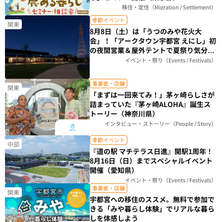
移住・定住（Migration / Settlement）
季節イベント
関東
8月8日（土）は「うつのみや花火大
会」！「アークタウン宇都宮 えにし」初
の夜間営業＆屋外テントで夏祭り気分を
楽しもう（栃木県）
イベント・祭り（Events / Festivals）
事業者・店舗
関東
「まずは一回来てみ！」茅ヶ崎らしさが
詰まっていた『茅ヶ崎ALOHA』誕生ス
トーリー（神奈川県）
インタビュー・ストーリー（People / Story）
季節イベント
中部
『道の駅 マチテラス日進』開駅1周年！
8月16日（日）までスペシャルイベント
開催（愛知県）
イベント・祭り（Events / Festivals）
事業者・店舗
関東
宇都宮への移住のススメ。無料で参加で
きる「みや暮らし体験」でリアルな暮ら
しを体感しよう