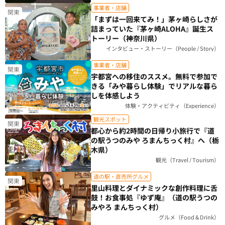
事業者・店舗
関東
「まずは一回来てみ！」茅ヶ崎らしさが
詰まっていた『茅ヶ崎ALOHA』誕生ス
トーリー（神奈川県）
インタビュー・ストーリー（People / Story）
事業者・店舗
関東
宇都宮への移住のススメ。無料で参加で
きる「みや暮らし体験」でリアルな暮ら
しを体感しよう
体験・アクティビティ（Experience）
観光スポット
関東
都心から約2時間の日帰り小旅行で『道
の駅うつのみや ろまんちっく村』へ（栃
木県）
観光（Travel / Tourism）
道の駅・直売所グルメ
関東
里山料理とダイナミックな創作料理に舌
鼓！お食事処『ゆず庵』（道の駅うつの
みやろ まんちっく村）
グルメ（Food & Drink）