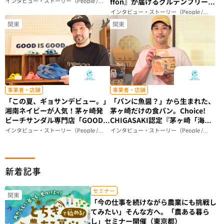
インタビュー・ストーリー（People /
ffon』が届けるグルテンフリーシ
Story）
フォンケーキのこだわり（神奈川
インタビュー・ストーリー（People /
Story）
県）
関東
関東
事業者・店舗
事業者・店舗
「この夏、ギョサンデビュー。」
「パンに魚醤？」から生まれた、
湘南ネイビーが人気！茅ヶ崎発
茅ヶ崎だけの食パン。Choice!
ビーチサンダル専門店「GOOD
CHIGASAKI認定『茅ヶ崎「海の
IS GOOD」が届ける、ビーサン
和」食パン』ができるまで｜
インタビュー・ストーリー（People /
インタビュー・ストーリー（People /
Story）
Story）
のある暮らし（神奈川県）
Breadstudio mog（神奈川県）
新着記事
セミナー
関東
「今の仕事を続けながら農業にも挑戦し
てみたい」そんな方へ。「農ある暮ら
し」セミナー開催（東京都）