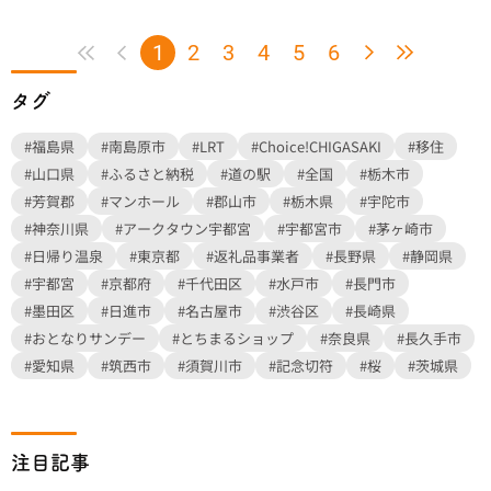
1
2
3
4
5
6
タグ
#福島県
#南島原市
#LRT
#Choice!CHIGASAKI
#移住
#山口県
#ふるさと納税
#道の駅
#全国
#栃木市
#芳賀郡
#マンホール
#郡山市
#栃木県
#宇陀市
#神奈川県
#アークタウン宇都宮
#宇都宮市
#茅ヶ崎市
#日帰り温泉
#東京都
#返礼品事業者
#長野県
#静岡県
#宇都宮
#京都府
#千代田区
#水戸市
#長門市
#墨田区
#日進市
#名古屋市
#渋谷区
#長崎県
#おとなりサンデー
#とちまるショップ
#奈良県
#長久手市
#愛知県
#筑西市
#須賀川市
#記念切符
#桜
#茨城県
注目記事