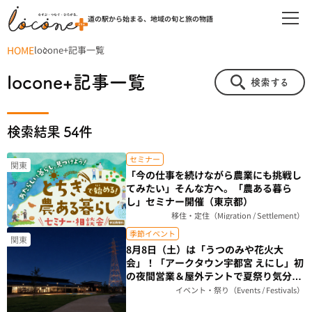
道の駅から始まる、地域の旬と旅の物語
HOME
locone+記事一覧
locone+記事一覧
検索する
検索結果 54件
セミナー
関東
「今の仕事を続けながら農業にも挑戦し
てみたい」そんな方へ。「農ある暮ら
し」セミナー開催（東京都）
移住・定住（Migration / Settlement）
季節イベント
関東
8月8日（土）は「うつのみや花火大
会」！「アークタウン宇都宮 えにし」初
の夜間営業＆屋外テントで夏祭り気分を
楽しもう（栃木県）
イベント・祭り（Events / Festivals）