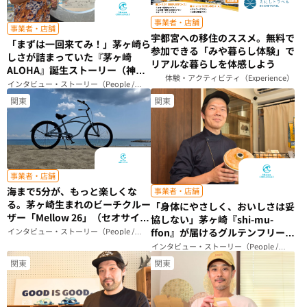
事業者・店舗
事業者・店舗
宇都宮への移住のススメ。無料で
「まずは一回来てみ！」茅ヶ崎ら
参加できる「みや暮らし体験」で
しさが詰まっていた『茅ヶ崎
リアルな暮らしを体感しよう
ALOHA』誕生ストーリー（神奈
体験・アクティビティ（Experience）
川県）
インタビュー・ストーリー（People /
Story）
関東
関東
事業者・店舗
海まで5分が、もっと楽しくな
事業者・店舗
る。茅ヶ崎生まれのビーチクルー
「身体にやさしく、おいしさは妥
ザー「Mellow 26」（セオサイク
協しない」茅ヶ崎『shi-mu-
ル）（神奈川県）
インタビュー・ストーリー（People /
ffon』が届けるグルテンフリーシ
Story）
フォンケーキのこだわり（神奈川
インタビュー・ストーリー（People /
Story）
県）
関東
関東