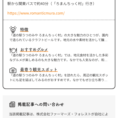
駅から関東バスで約40分（「ろまんちっく村」行き）
https://www.romanticmura.com/
特徴
「道の駅うつのみや ろまんちっく村」の大きな魅力のひとつが、園内
で造られているクラフトビールです。地元の水や素材を活かして醸造
されたオリジナルビールは、ここでしか味わえない特別な一杯。定番
のピルスナーをはじめ、フルーティーな香りのヴァイツェンやコクの
おすすめグルメ
あるアンバーなど、個性豊かなラインナップが揃い、ビール好きはも
「道の駅うつのみや ろまんちっく村」では、地元食材を活かした多彩
ちろん、普段あまりビールを飲まない人でも楽しめる味わいが特徴で
なグルメが楽しめるのも大きな魅力です。なかでも人気なのが、和食
す。 園内のレストランでは、できたてのクラフトビールと地元食材を
を中心に旬の味覚を味わえる「ゆず庵」。落ち着いた雰囲気の中で、
使った料理を一緒に楽しむことができ、食との相性をじっくり味わえ
栃木県産の野菜や食材を使った料理をゆっくりと楽しむことができま
最寄り観光スポット
るのも魅力。開放感のある自然の中で味わう一杯は格別で、まさに“大
す。季節ごとに変わるメニューも多く、訪れるたびに新しい味に出会
「道の駅うつのみや ろまんちっく村」を訪れたら、周辺の観光スポッ
人のためのご褒美時間”といえるでしょう。また、物販コーナーではボ
えるのがポイントです。 宇都宮の味覚を楽しむなら、手打ちそばの店
トにも足を延ばしてみるのがおすすめです。なかでもぜひ立ち寄りた
トルビールの購入も可能で、おみやげとして持ち帰ることもできま
「くにもと」も外せません。香り高くコシのあるそばは、素材の良さ
いのが、大谷石の採掘場跡を公開した大谷石資料館。地下に広がる巨
す。ろまんちっく村は、道の駅でありながら本格的なクラフトビール
を活かしたシンプルな味わいで、落ち着いて食事をしたい人にもぴっ
大空間はまるで神殿のようなスケールで、ひんやりとした空気と静寂
体験ができる、少し特別なスポットとして多くの人に親しまれていま
たりです。さらに、園内で醸造されたクラフトビールと一緒に楽しむ
に包まれた幻想的な雰囲気が魅力です。映画やミュージックビデオの
す。
なら「麦の楽園」がおすすめ。ビールに合うグリル料理や軽食が揃
ロケ地としても知られ、非日常を体感できる特別なスポットです。 あ
い、開放感のある空間でゆったりとした時間を過ごせます。それぞれ
わせて訪れたいのが、岩壁に刻まれた大谷観音で知られる大谷寺。日
掲載記事への問い合わせ
違った魅力を持つ店舗が揃い、食べ歩きのように楽しめるのも、ろま
本最古級の石仏とされ、その歴史と迫力に圧倒されます。さらに、自
んちっく村ならではの楽しみ方です。
然を感じたい方には多気山もおすすめ。気軽に登れるハイキングコー
当該掲載記事は、株式会社ファーマーズ・フォレストが自社によ
スが整備されており、山頂からは宇都宮の街並みを一望できます。ろ