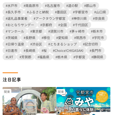
#水戸市
#南島原市
#名古屋市
#道の駅
#郡山市
#長久手市
#ふるさと納税
#墨田区
#宇都宮市
#山口県
#返礼品事業者
#アークタウン宇都宮
#神奈川県
#奈良県
#おとなりサンデー
#京都府
#全国
#千代田区
#マンホール
#東京都
#須賀川市
#茅ヶ崎市
#栃木市
#茨城県
#長野県
#移住
#愛知県
#筑西市
#宇陀市
#日帰り温泉
#渋谷区
#とちまるショップ
#記念切符
#日進市
#長崎県
#桜
#Choice!CHIGASAKI
#長門市
#LRT
#芳賀郡
#福島県
#栃木県
#宇都宮
#静岡県
注目記事
関東
関東