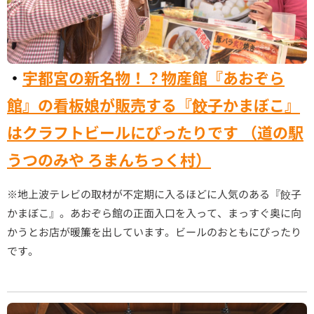
・
宇都宮の新名物！？物産館『あおぞら
館』の看板娘が販売する『餃子かまぼこ』
はクラフトビールにぴったりです （道の駅
うつのみや ろまんちっく村）
※地上波テレビの取材が不定期に入るほどに人気のある『餃子
かまぼこ』。あおぞら館の正面入口を入って、まっすぐ奥に向
かうとお店が暖簾を出しています。ビールのおともにぴったり
です。