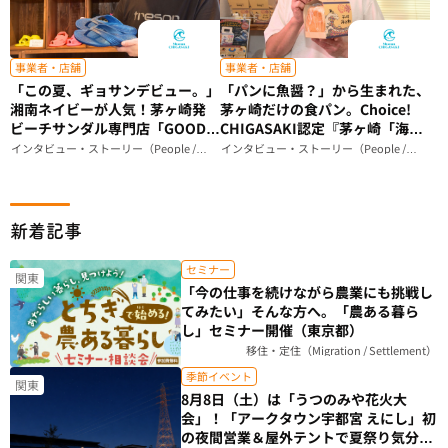
事業者・店舗
事業者・店舗
「この夏、ギョサンデビュー。」
「パンに魚醤？」から生まれた、
湘南ネイビーが人気！茅ヶ崎発
茅ヶ崎だけの食パン。Choice!
ビーチサンダル専門店「GOOD
CHIGASAKI認定『茅ヶ崎「海の
IS GOOD」が届ける、ビーサン
和」食パン』ができるまで｜
インタビュー・ストーリー（People /
インタビュー・ストーリー（People /
Story）
Story）
のある暮らし（神奈川県）
Breadstudio mog（神奈川県）
新着記事
セミナー
関東
「今の仕事を続けながら農業にも挑戦し
てみたい」そんな方へ。「農ある暮ら
し」セミナー開催（東京都）
移住・定住（Migration / Settlement）
季節イベント
関東
8月8日（土）は「うつのみや花火大
会」！「アークタウン宇都宮 えにし」初
の夜間営業＆屋外テントで夏祭り気分を