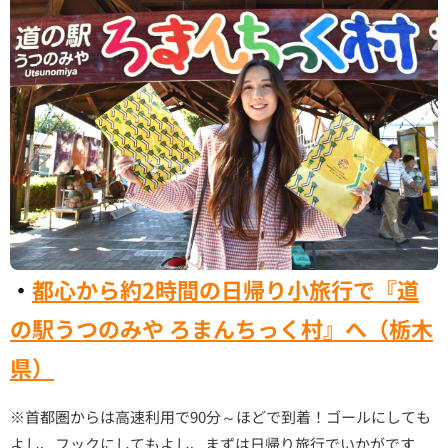
・
都心から約2時間の日帰り小旅行で『道
の駅うつのみや ろまんちっく村』へ（栃木
県）
※首都圏からは高速利用で90分～ほどで到着！ゴールにしても
よし、フックにしてもよし、まずは日帰り旅行でいかがです