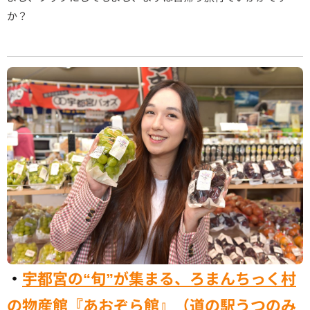
か？
・
宇都宮の“旬”が集まる、ろまんちっく村
の物産館『あおぞら館』（道の駅うつのみ