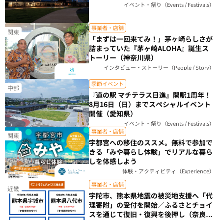
楽しもう（栃木県）
イベント・祭り（Events / Festivals）
事業者・店舗
関東
「まずは一回来てみ！」茅ヶ崎らしさが
詰まっていた『茅ヶ崎ALOHA』誕生ス
トーリー（神奈川県）
インタビュー・ストーリー（People / Story）
季節イベント
中部
『道の駅 マチテラス日進』開駅1周年！
8月16日（日）までスペシャルイベント
開催（愛知県）
イベント・祭り（Events / Festivals）
事業者・店舗
関東
宇都宮への移住のススメ。無料で参加で
きる「みや暮らし体験」でリアルな暮ら
しを体感しよう
体験・アクティビティ（Experience）
事業者・店舗
近畿
宇陀市、熊本県地震の被災地支援へ「代
理寄附」の受付を開始／ふるさとチョイ
スを通じて復旧・復興を後押し（奈良