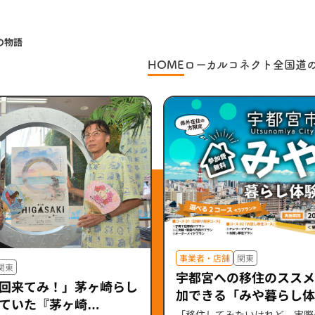
の物語
HOME
ローカルコネクト
全国道
事業者・店舗
関東
関東
宇都宮への移住のススメ
回来てみ！」茅ヶ崎らし
加できる「みや暮らし体
ていた『茅ヶ崎
ルな暮らしを体感しよう
「移住してみたいけれど、実際