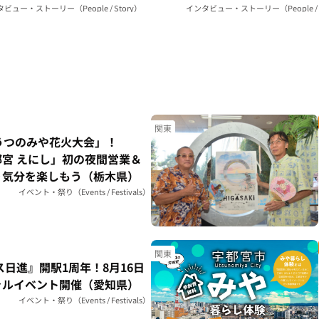
ある暮らし（神奈川県）
まで｜Breadstudio mog（神奈
ビュー・ストーリー（People / Story）
インタビュー・ストーリー（People / S
関東
うつのみや花火大会」！
宮 えにし」初の夜間営業＆
り気分を楽しもう（栃木県）
イベント・祭り（Events / Festivals）
関東
ス日進』開駅1周年！8月16日
ャルイベント開催（愛知県）
イベント・祭り（Events / Festivals）