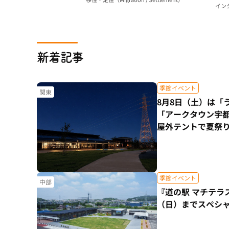
ビーサンの
インタ
新着記事
季節イベント
関東
8月8日（土）は「
「アークタウン宇都
屋外テントで夏祭
季節イベント
中部
『道の駅 マチテラ
（日）までスペシ