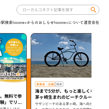
の駅検索
locone+からのおしらせ
locone+について
運営会社
事業者・店舗
関東
海まで5分が、もっと楽しくなる。
。無料で参
茅ヶ崎生まれのビーチクルーザー
験」でリア
「Mellow 26」（セオサイクル）
サザンビーチのある茅ヶ崎。海へ向かう道
の暮らしはど