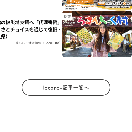
関東
震の被災地支援へ「代理寄附」
るさとチョイスを通じて復旧・
良県）
暮らし・地域情報（Local Life）
locone+記事一覧へ