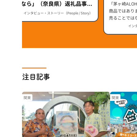
ALOHA
の宇陀なら」（奈良県）返礼品事業
「茅ヶ崎ALO
県）
者インタビュー特集
商品ではあり
インタビュー・ストーリー（People / Story）
売ることでは
イルを街全体
インタ
組の裏側を、『HO
金子星地さん
長・大八木和
注目記事
関東
関東