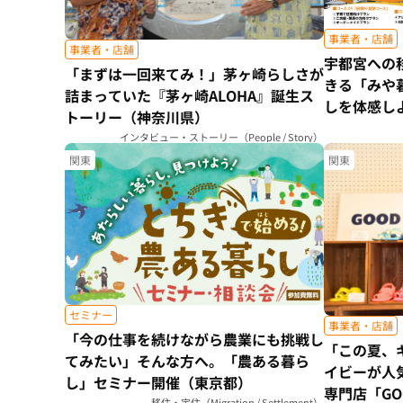
事業者・店舗
事業者・店舗
宇都宮への
「まずは一回来てみ！」茅ヶ崎らしさが
きる「みや
詰まっていた『茅ヶ崎ALOHA』誕生ス
しを体感し
トーリー（神奈川県）
インタビュー・ストーリー（People / Story）
関東
関東
セミナー
事業者・店舗
「今の仕事を続けながら農業にも挑戦し
「この夏、
てみたい」そんな方へ。「農ある暮ら
イビーが人
し」セミナー開催（東京都）
専門店「GOO
移住・定住（Migration / Settlement）