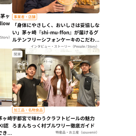
。茅ヶ
事業者・店舗
low
「身体にやさしく、おいしさは妥協しな
）
い」茅ヶ崎『shi-mu-ffon』が届けるグ
tory）
ルテンフリーシフォンケーキのこだわり
（神奈川県）
インタビュー・ストーリー（People / Story）
関東
加工品・名物食品
茅ヶ崎
宇都宮で味わうクラフトビールの魅力
KI認
ろまんちっく村ブルワリー徹底ガイド
できる
特産品・お土産（souvenir）