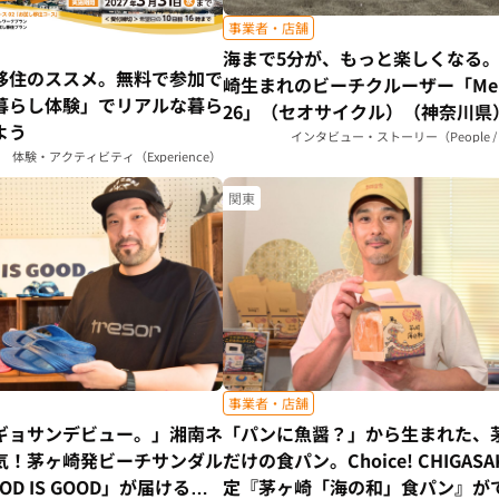
事業者・店舗
海まで5分が、もっと楽しくなる
移住のススメ。無料で参加で
崎生まれのビーチクルーザー「Mel
暮らし体験」でリアルな暮ら
26」（セオサイクル）（神奈川県
よう
インタビュー・ストーリー（People / S
体験・アクティビティ（Experience）
関東
事業者・店舗
ギョサンデビュー。」湘南ネ
「パンに魚醤？」から生まれた、
気！茅ヶ崎発ビーチサンダル
だけの食パン。Choice! CHIGASA
D IS GOOD」が届ける、
定『茅ヶ崎「海の和」食パン』が