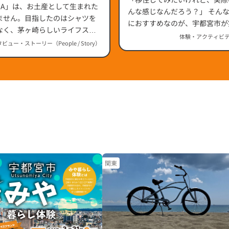
』誕生ストーリー（神奈川
HA」は、お土産として生まれた
んな感じなんだろう？」 そんな疑問を持つ方
ません。目指したのはシャツを
におすすめなのが、宇都宮市が
なく、茅ヶ崎らしいライフスタ
や暮らし体験」です。
体験・アクティビティ（
に広げること。20年以上続く取
ビュー・ストーリー（People / Story）
SHIMI PRINT WORKS』の
と『茅ヶ崎市観光協会』事務局
也さんに伺いました。
関東