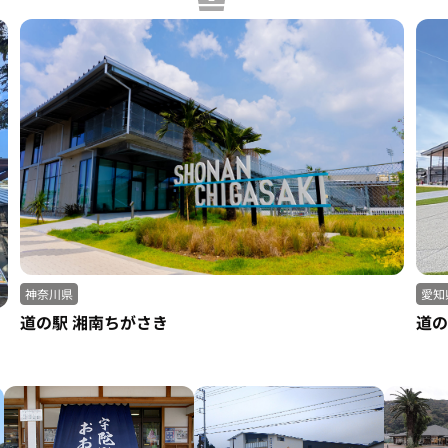
愛知
神奈川県
道の
道の駅 湘南ちがさき