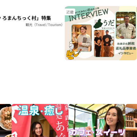
近畿
 ろまんちっく村」特集
観光（Travel / Tourism）