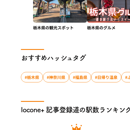
栃木県の観光スポット
栃木県のグルメ
おすすめハッシュタグ
#栃木県
#神奈川県
#福島県
#日帰り温泉
#
locone+ 記事登録道の駅数ランキン