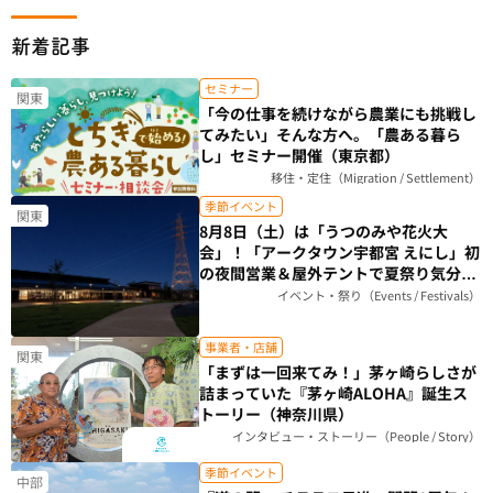
新着記事
セミナー
関東
「今の仕事を続けながら農業にも挑戦し
てみたい」そんな方へ。「農ある暮ら
し」セミナー開催（東京都）
移住・定住（Migration / Settlement）
季節イベント
関東
8月8日（土）は「うつのみや花火大
会」！「アークタウン宇都宮 えにし」初
の夜間営業＆屋外テントで夏祭り気分を
楽しもう（栃木県）
イベント・祭り（Events / Festivals）
事業者・店舗
関東
「まずは一回来てみ！」茅ヶ崎らしさが
詰まっていた『茅ヶ崎ALOHA』誕生ス
トーリー（神奈川県）
インタビュー・ストーリー（People / Story）
季節イベント
中部