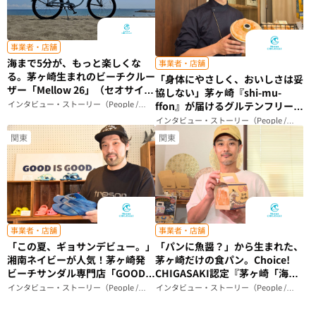
事業者・店舗
海まで5分が、もっと楽しくな
事業者・店舗
る。茅ヶ崎生まれのビーチクルー
「身体にやさしく、おいしさは妥
ザー「Mellow 26」（セオサイク
協しない」茅ヶ崎『shi-mu-
ル）（神奈川県）
インタビュー・ストーリー（People /
ffon』が届けるグルテンフリーシ
Story）
フォンケーキのこだわり（神奈川
インタビュー・ストーリー（People /
Story）
県）
関東
関東
事業者・店舗
事業者・店舗
「この夏、ギョサンデビュー。」
「パンに魚醤？」から生まれた、
湘南ネイビーが人気！茅ヶ崎発
茅ヶ崎だけの食パン。Choice!
ビーチサンダル専門店「GOOD
CHIGASAKI認定『茅ヶ崎「海の
IS GOOD」が届ける、ビーサン
和」食パン』ができるまで｜
インタビュー・ストーリー（People /
インタビュー・ストーリー（People /
Story）
Story）
のある暮らし（神奈川県）
Breadstudio mog（神奈川県）