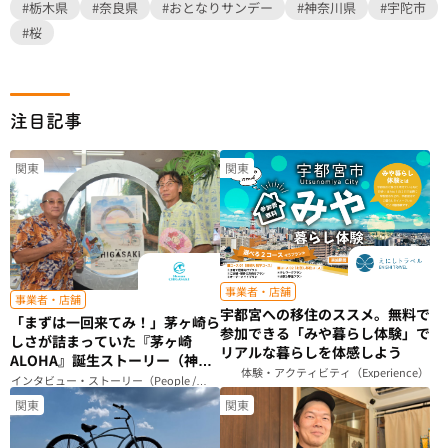
#栃木県
#奈良県
#おとなりサンデー
#神奈川県
#宇陀市
#桜
注目記事
関東
関東
事業者・店舗
事業者・店舗
宇都宮への移住のススメ。無料で
「まずは一回来てみ！」茅ヶ崎ら
参加できる「みや暮らし体験」で
しさが詰まっていた『茅ヶ崎
リアルな暮らしを体感しよう
ALOHA』誕生ストーリー（神奈
体験・アクティビティ（Experience）
川県）
インタビュー・ストーリー（People /
Story）
関東
関東