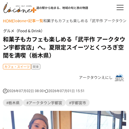
道の駅から始まる、地域の旬と旅の物語
HOME
locone+記事一覧
和菓子もカフェも楽しめる「武平作 アークタウン
グルメ（Food & Drink）
和菓子もカフェも楽しめる「武平作 アークタウ
ン宇都宮店」へ。夏限定スイーツとくつろぎ空
間を満喫（栃木県）
カフェ・スイーツ
関東
アークタウンえにし
2026年07月02日 08:00
2026年07月01日 15:51
#栃木県
#アークタウン宇都宮
#宇都宮市