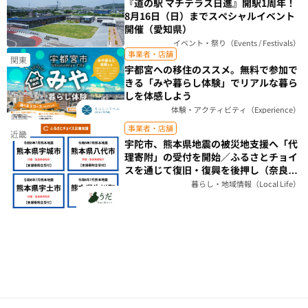
『道の駅 マチテラス日進』開駅1周年！
8月16日（日）までスペシャルイベント
開催（愛知県）
イベント・祭り（Events / Festivals）
事業者・店舗
関東
宇都宮への移住のススメ。無料で参加で
きる「みや暮らし体験」でリアルな暮ら
しを体感しよう
体験・アクティビティ（Experience）
事業者・店舗
近畿
宇陀市、熊本県地震の被災地支援へ「代
理寄附」の受付を開始／ふるさとチョイ
スを通じて復旧・復興を後押し（奈良
県）
暮らし・地域情報（Local Life）