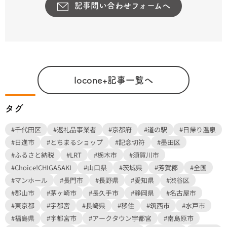
記事問い合わせフォームへ
locone+記事一覧へ
タグ
#千代田区
#返礼品事業者
#京都府
#道の駅
#日帰り温泉
#日進市
#とちまるショップ
#記念切符
#墨田区
#ふるさと納税
#LRT
#栃木市
#須賀川市
#Choice!CHIGASAKI
#山口県
#茨城県
#芳賀郡
#全国
#マンホール
#長門市
#長野県
#愛知県
#渋谷区
#郡山市
#茅ヶ崎市
#長久手市
#静岡県
#名古屋市
#東京都
#宇都宮
#長崎県
#移住
#筑西市
#水戸市
#福島県
#宇都宮市
#アークタウン宇都宮
#南島原市